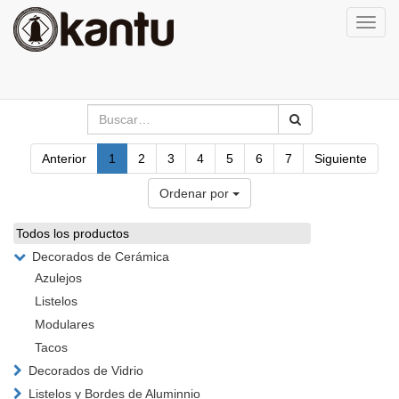
Activa
naveg
Anterior
1
2
3
4
5
6
7
Siguiente
Ordenar por
Todos los productos
Decorados de Cerámica
Azulejos
Listelos
Modulares
Tacos
Decorados de Vidrio
Listelos y Bordes de Aluminnio