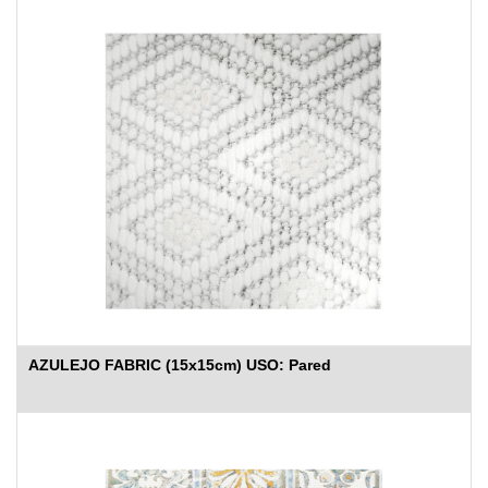
AZULEJO FABRIC (15x15cm) USO: Pared