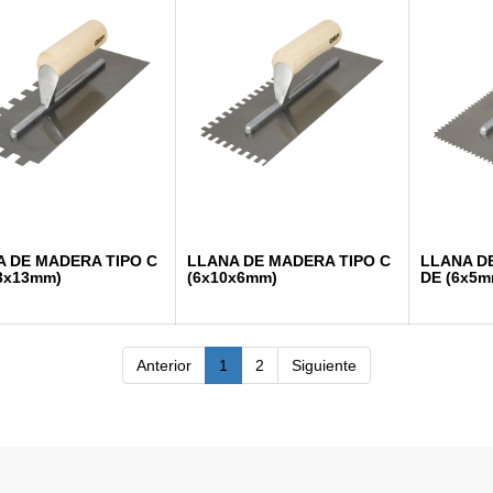
 DE MADERA TIPO C
LLANA DE MADERA TIPO C
LLANA D
3x13mm)
(6x10x6mm)
DE (6x5m
Anterior
1
2
Siguiente