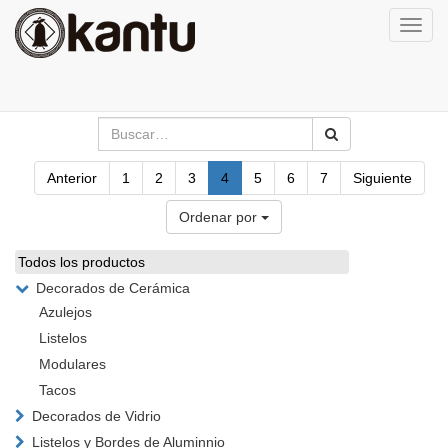
Activa
naveg
Anterior
1
2
3
4
5
6
7
Siguiente
Ordenar por
Todos los productos
Decorados de Cerámica
Azulejos
Listelos
Modulares
Tacos
Decorados de Vidrio
Listelos y Bordes de Aluminnio