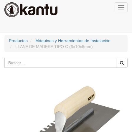
Activa
naveg
Productos
Máquinas y Herramientas de Instalación
LLANA DE MADERA TIPO C (6x10x6mm)