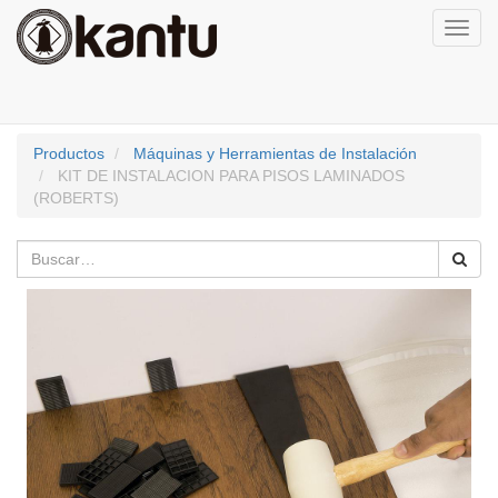
Activa
naveg
Productos
Máquinas y Herramientas de Instalación
KIT DE INSTALACION PARA PISOS LAMINADOS
(ROBERTS)