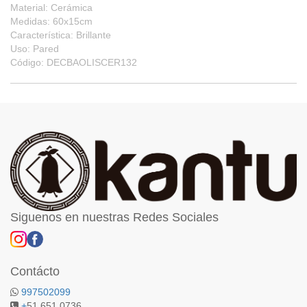
Material: Cerámica
Medidas: 60x15cm
Característica: Brillante
Uso: Pared
Código: DECBAOLISCER132
Siguenos en nuestras Redes Sociales
Contácto
997502099
+
51 651 0736