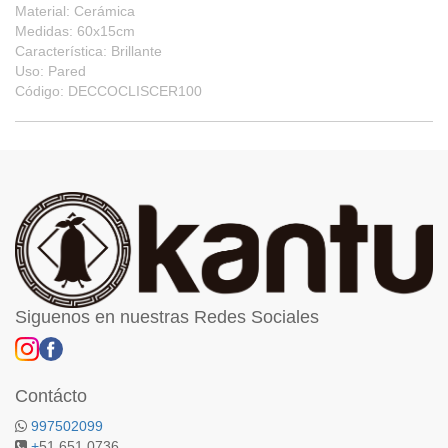
Material: Cerámica
Medidas: 60x15cm
Característica: Brillante
Uso: Pared
Código: DECCOCLISCER100
Siguenos en nuestras Redes Sociales
Contácto
997502099
+
51 651 0736