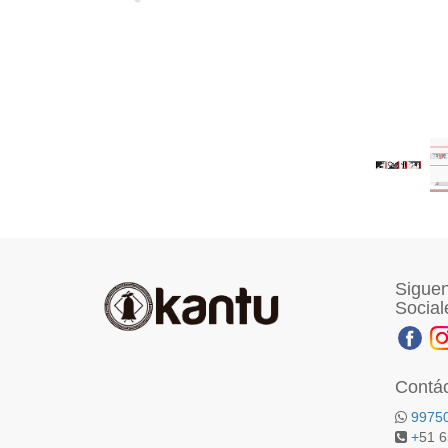
Siguen
Social
Contá
9975
+
51 