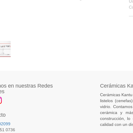
U
C
os en nuestras Redes
Cerámicas K
es
Cerámicas Kantu 
listelos (cenefa
vidrio. Contamos
cerámica y más
cto
construcción, lo
02099
calidad con un di
651 0736