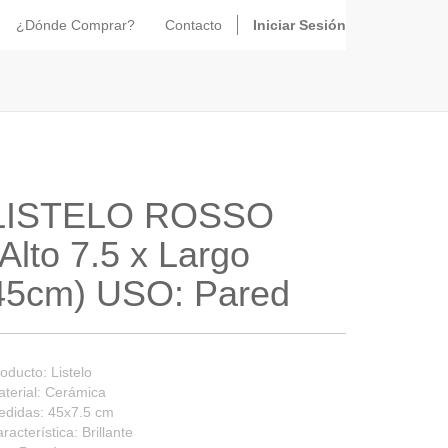
¿Dónde Comprar?
Contacto
Iniciar Sesión
LISTELO ROSSO
(Alto 7.5 x Largo
45cm) USO: Pared
oducto: Listelo
terial: Cerámica
edidas: 45x7.5 cm
racterística: Brillante