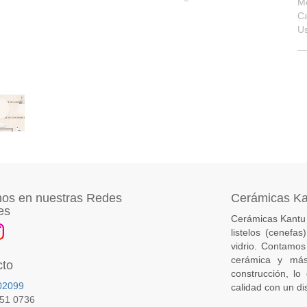
M
Ca
U
os en nuestras Redes
Cerámicas K
es
Cerámicas Kantu 
listelos (cenefa
vidrio. Contamos
cerámica y más
cto
construcción, lo
02099
calidad con un di
651 0736