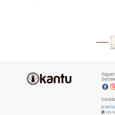
Siguen
Social
Contá
9975
+
51 