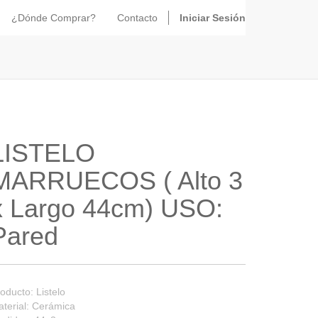
¿Dónde Comprar?
Contacto
Iniciar Sesión
LISTELO
MARRUECOS ( Alto 3
x Largo 44cm) USO:
Pared
oducto: Listelo
terial: Cerámica