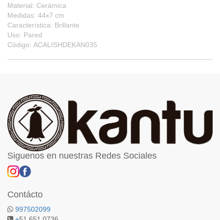
Material: Cerámica
Medidas: 44x7 cm
Característica: Brillante
Uso: Pared
Código: ACALISHDEKAN035
Siguenos en nuestras Redes Sociales
Contácto
997502099
+
51 651 0736