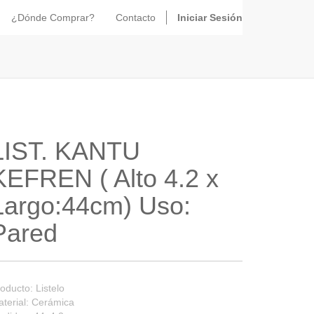
¿Dónde Comprar?
Contacto
Iniciar Sesión
LIST. KANTU
KEFREN ( Alto 4.2 x
Largo:44cm) Uso:
Pared
oducto: Listelo
terial: Cerámica