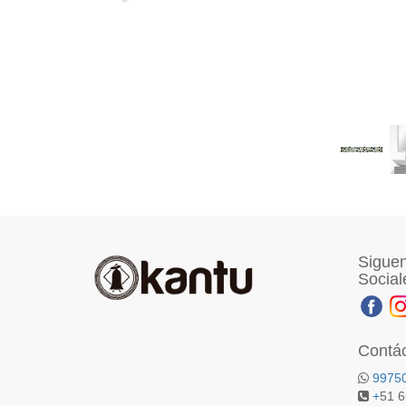
Siguen
Social
Contá
9975
+
51 