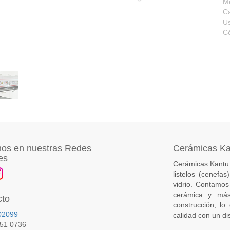
M
Ca
U
C
os en nuestras Redes
Cerámicas K
es
Cerámicas Kantu 
listelos (cenefa
vidrio. Contamos
cerámica y más
cto
construcción, lo
02099
calidad con un di
651 0736