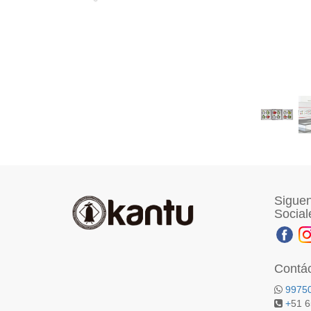
Siguen
Social
Contá
9975
+
51 