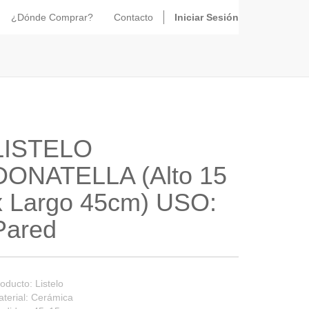
¿Dónde Comprar?
Contacto
Iniciar Sesión
LISTELO
DONATELLA (Alto 15
x Largo 45cm) USO:
Pared
oducto: Listelo
terial: Cerámica