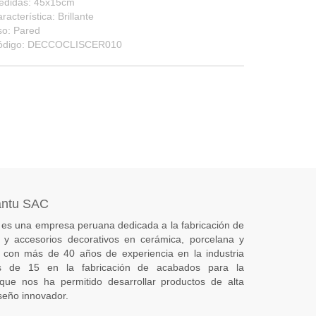
edidas: 45x15cm
racterística: Brillante
so: Pared
ódigo: DECCOCLISCER010
antu SAC
es una empresa peruana dedicada a la fabricación de
s) y accesorios decorativos en cerámica, porcelana y
 con más de 40 años de experiencia en la industria
 de 15 en la fabricación de acabados para la
 que nos ha permitido desarrollar productos de alta
seño innovador.