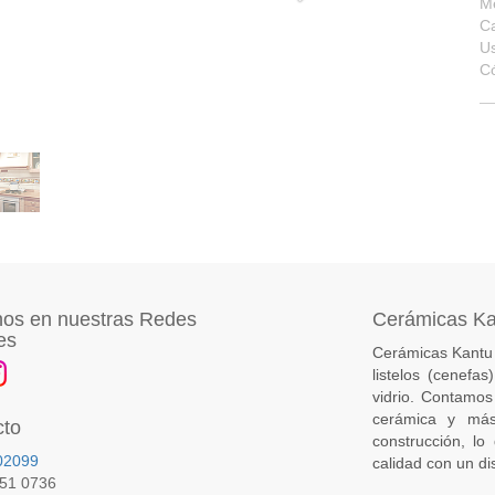
M
Ca
U
C
os en nuestras Redes
Cerámicas K
es
Cerámicas Kantu 
listelos (cenefa
vidrio. Contamos
cerámica y más
cto
construcción, lo
02099
calidad con un di
651 0736