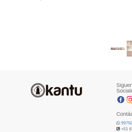
Siguen
Social
Contá
9975
+
51 