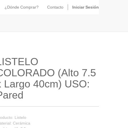
¿Dónde Comprar?
Contacto
Iniciar Sesión
LISTELO
COLORADO (Alto 7.5
x Largo 40cm) USO:
Pared
oducto: Listelo
terial: Cerámica