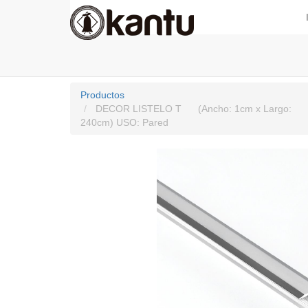
Productos
DECOR LISTELO T (Ancho: 1cm x Largo:
240cm) USO: Pared