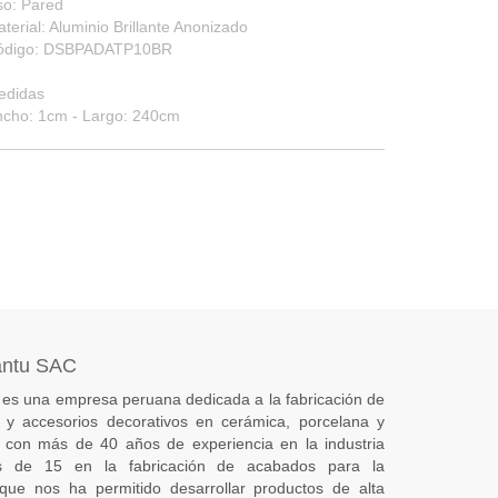
so: Pared
terial: Aluminio Brillante Anonizado
ódigo: DSBPADATP10BR
edidas
ncho: 1cm - Largo: 240cm
antu SAC
es una empresa peruana dedicada a la fabricación de
s) y accesorios decorativos en cerámica, porcelana y
 con más de 40 años de experiencia en la industria
 de 15 en la fabricación de acabados para la
 que nos ha permitido desarrollar productos de alta