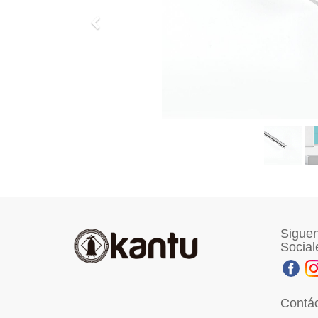
Previo
Siguen
Social
Contá