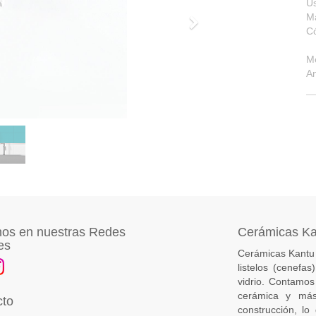
U
Ma
Siguiente
C
M
A
os en nuestras Redes
Cerámicas K
es
Cerámicas Kantu 
listelos (cenefa
vidrio. Contamos
cerámica y más
cto
construcción, lo