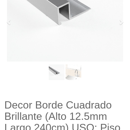
Previo
Sigu
Decor Borde Cuadrado
Brillante (Alto 12.5mm
Largo 240cm) USO: Piso