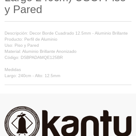
y Pared
Descripción: Decor Borde Cuadrado 12.5mm - Aluminio Brillante
Producto: Perfil de Aluminio
Uso: Piso y Pared
Material: Aluminio Brillante Anonizado
Código: DSBPADAMQE125BR
Medidas
Largo: 240cm - Alto: 12.5mm