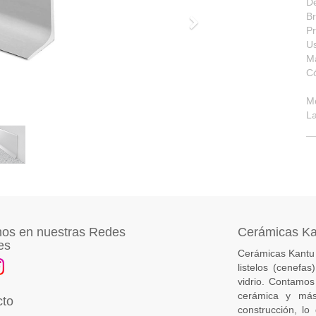
De
Br
Siguiente
Pr
Us
Ma
C
M
La
os en nuestras Redes
Cerámicas K
es
Cerámicas Kantu 
listelos (cenefa
vidrio. Contamos
cerámica y más
cto
construcción, lo