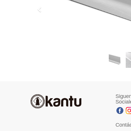
Previo
Siguen
Social
Contá