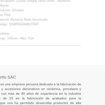
scripción: Zócalo Simple 240x70mm - Aluminio
illante
oducto: Zócalos
o: Piso
terial: Aluminio Mate Anonizado
ódigo: DSBPADAKBD70MT
edidas
rgo: 240cm - Alto: 7cm
antu SAC
es una empresa peruana dedicada a la fabricación de
s) y accesorios decorativos en cerámica, porcelana y
 con más de 40 años de experiencia en la industria
 de 15 en la fabricación de acabados para la
 que nos ha permitido desarrollar productos de alta