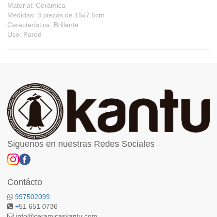
Material: Cerámica
Medidas: 3 piezas de 15x7.5cm
Característica: Brillante
Uso: Pared
Siguenos en nuestras Redes Sociales
Contácto
997502099
+
51 651 0736
info@ceramicaskantu.com