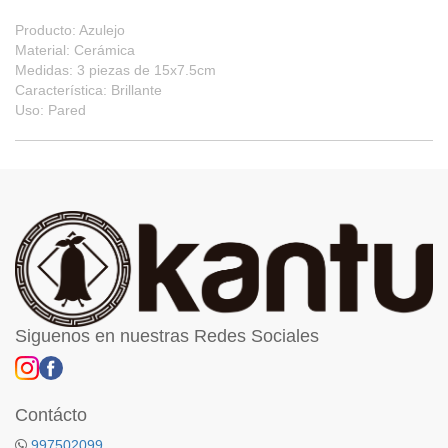
Producto: Azulejo
Material: Cerámica
Medidas: 3 piezas de 15x7.5cm
Característica: Brillante
Uso: Pared
Siguenos en nuestras Redes Sociales
Contácto
997502099