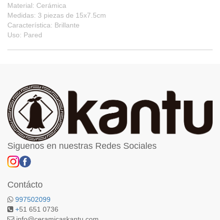
Material: Cerámica
Medidas: 3 piezas de 15x7.5cm
Característica: Brillante
Uso: Pared
Siguenos en nuestras Redes Sociales
Contácto
997502099
+
51 651 0736
info@ceramicaskantu.com