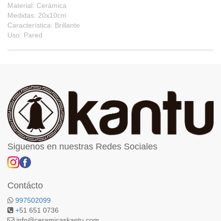
Material: Cerámica
Medidas: 20x10cm
Característica: Brillante
Uso: Pared
Siguenos en nuestras Redes Sociales
Contácto
997502099
+
51 651 0736
info@ceramicaskantu.com