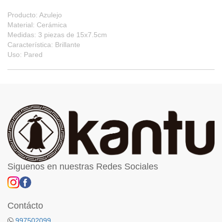
Producto: Azulejo
Material: Cerámica
Medidas: 3 piezas de 15x7.5cm
Característica: Brillante
Uso: Pared
Siguenos en nuestras Redes Sociales
Contácto
997502099