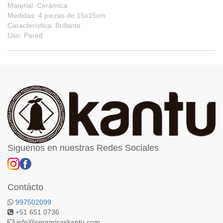
Material: Cerámica
Medidas: 4 piezas de 15x15cm
Característica: Brillante
Uso: Pared
Siguenos en nuestras Redes Sociales
Contácto
997502099
+
51 651 0736
info@ceramicaskantu.com