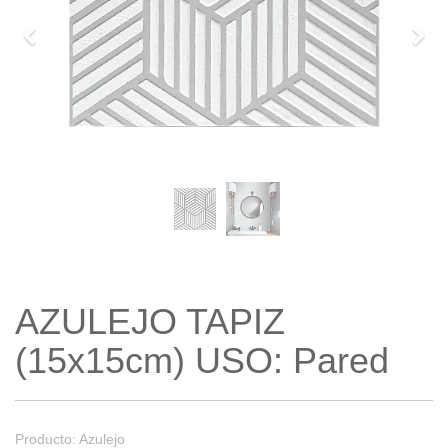
Previo
Sigu
AZULEJO TAPIZ
(15x15cm) USO: Pared
Producto: Azulejo