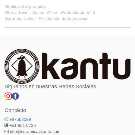
Medidas del producto
Altura: 15cm - Ancho: 24cm - Profundidad: 94.5
Garantía: 1 Año - Por defecto de fabricación
Siguenos en nuestras Redes Sociales
Contácto
997502099
+
51 651 0736
info@ceramicaskantu.com