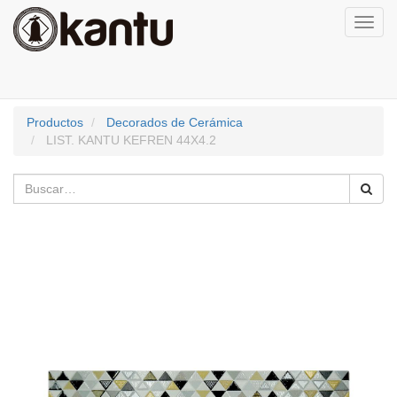
Activa
naveg
Productos
Decorados de Cerámica
LIST. KANTU KEFREN 44X4.2