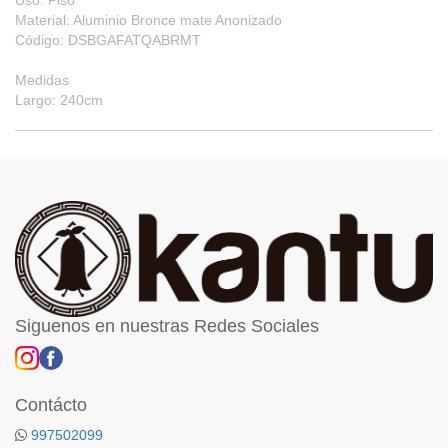
Uso: Piso
Material: Aluminio Bronce mate Anonizado
Código: DSBGAFATQABRMT
Medidas
Largo: 240cm
Siguenos en nuestras Redes Sociales
Contácto
997502099